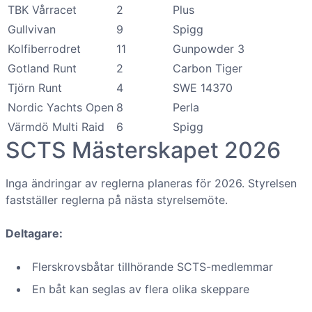
TBK Vårracet
2
Plus
Gullvivan
9
Spigg
Kolfiberrodret
11
Gunpowder 3
Gotland Runt
2
Carbon Tiger
Tjörn Runt
4
SWE 14370
Nordic Yachts Open
8
Perla
Värmdö Multi Raid
6
Spigg
SCTS Mästerskapet 2026
Inga ändringar av reglerna planeras för 2026. Styrelsen
fastställer reglerna på nästa styrelsemöte.
Deltagare:
Flerskrovsbåtar tillhörande SCTS-medlemmar
En båt kan seglas av flera olika skeppare