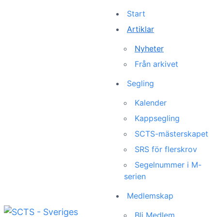
Start
Artiklar
Nyheter
Från arkivet
Segling
Kalender
Kappsegling
SCTS-mästerskapet
SRS för flerskrov
Segelnummer i M-
serien
Medlemskap
Bli Medlem