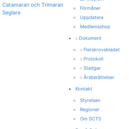
Förmåner
Uppdatera
Medlemsshop
Dokument
🔒
Flerskrovsbladet
🔒
Protokoll
🔒
Stadgar
🔒
Årsberättelser
🔒
Kontakt
Styrelsen
Regioner
Om SCTS