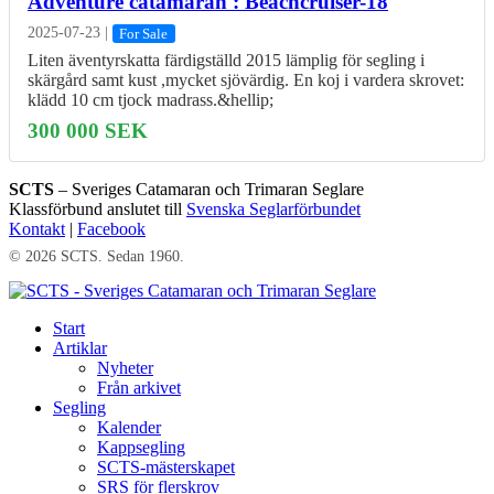
Adventure catamaran : Beachcruiser-18
2025-07-23
|
For Sale
Liten äventyrskatta färdigställd 2015 lämplig för segling i
skärgård samt kust ,mycket sjövärdig. En koj i vardera skrovet:
klädd 10 cm tjock madrass.&hellip;
300 000 SEK
SCTS
– Sveriges Catamaran och Trimaran Seglare
Klassförbund anslutet till
Svenska Seglarförbundet
Kontakt
|
Facebook
© 2026 SCTS. Sedan 1960.
Start
Artiklar
Nyheter
Från arkivet
Segling
Kalender
Kappsegling
SCTS-mästerskapet
SRS för flerskrov