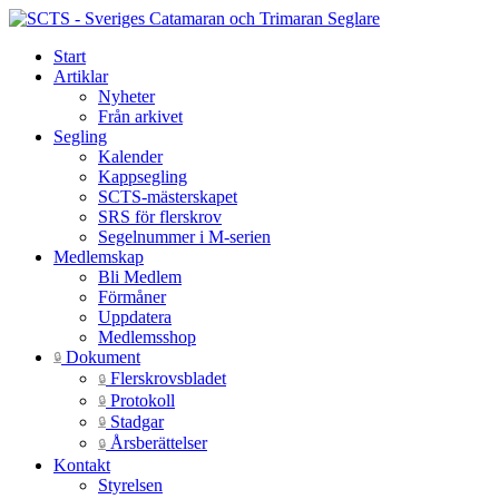
Start
Artiklar
Nyheter
Från arkivet
Segling
Kalender
Kappsegling
SCTS-mästerskapet
SRS för flerskrov
Segelnummer i M-serien
Medlemskap
Bli Medlem
Förmåner
Uppdatera
Medlemsshop
Dokument
🔒
Flerskrovsbladet
🔒
Protokoll
🔒
Stadgar
🔒
Årsberättelser
🔒
Kontakt
Styrelsen