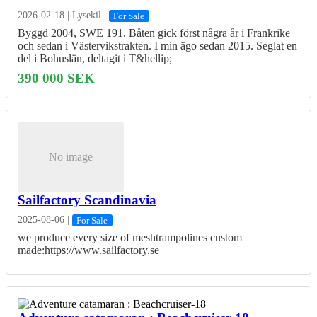
2026-02-18
|
Lysekil
|
For Sale
Byggd 2004, SWE 191. Båten gick först några år i Frankrike
och sedan i Västervikstrakten. I min ägo sedan 2015. Seglat en
del i Bohuslän, deltagit i T&hellip;
390 000 SEK
No image
Sailfactory Scandinavia
2025-08-06
|
For Sale
we produce every size of meshtrampolines custom
made:https://www.sailfactory.se