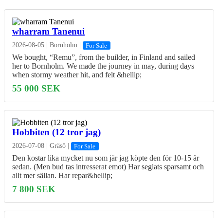
wharram Tanenui
2026-08-05
|
Bornholm
|
For Sale
We bought, “Remu”, from the builder, in Finland and sailed
her to Bornholm. We made the journey in may, during days
when stormy weather hit, and felt &hellip;
55 000 SEK
Hobbiten (12 tror jag)
2026-07-08
|
Gräsö
|
For Sale
Den kostar lika mycket nu som jär jag köpte den för 10-15 år
sedan. (Men bud tas intresserat emot) Har seglats sparsamt och
allt mer sällan. Har repar&hellip;
7 800 SEK