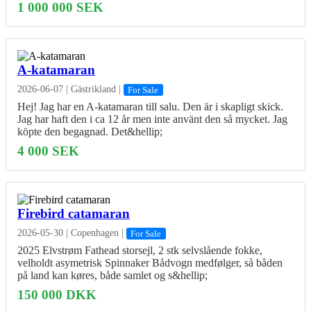
1 000 000 SEK
A-katamaran
2026-06-07
|
Gästrikland
|
For Sale
Hej! Jag har en A-katamaran till salu. Den är i skapligt skick.
Jag har haft den i ca 12 år men inte använt den så mycket. Jag
köpte den begagnad. Det&hellip;
4 000 SEK
Firebird catamaran
2026-05-30
|
Copenhagen
|
For Sale
2025 Elvstrøm Fathead storsejl, 2 stk selvslående fokke,
velholdt asymetrisk Spinnaker Bådvogn medfølger, så båden
på land kan køres, både samlet og s&hellip;
150 000 DKK